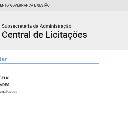
tar
 CELIC
DADES
Penalidades