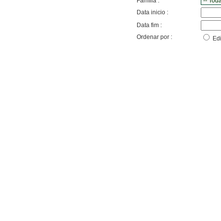
Família :
Data inicio :
Data fim :
Ordenar por :
Edi