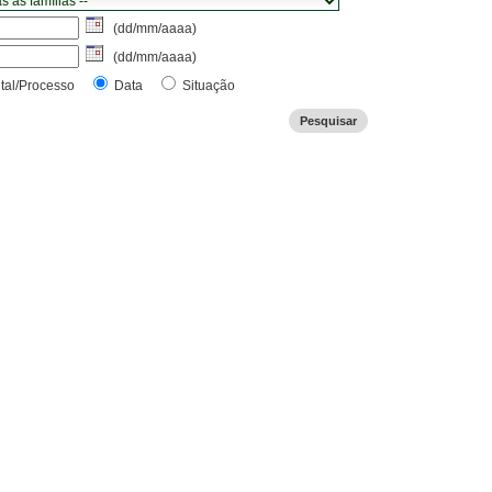
(dd/mm/aaaa)
(dd/mm/aaaa)
tal/Processo
Data
Situação